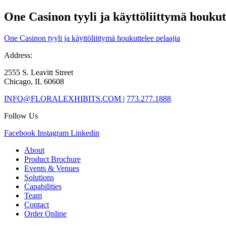
One Casinon tyyli ja käyttöliittymä houkut
One Casinon tyyli ja käyttöliittymä houkuttelee pelaajia
Address:
2555 S. Leavitt Street
Chicago, IL 60608
INFO@FLORALEXHIBITS.COM
|
773.277.1888
Follow Us
Facebook
Instagram
Linkedin
About
Product Brochure
Events & Venues
Solutions
Capabilities
Team
Contact
Order Online