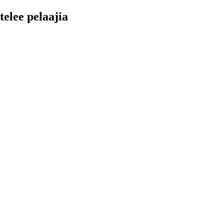
telee pelaajia